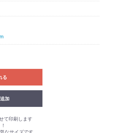
m
れる
追加
わせて印刷します
リ！
気なサイズです