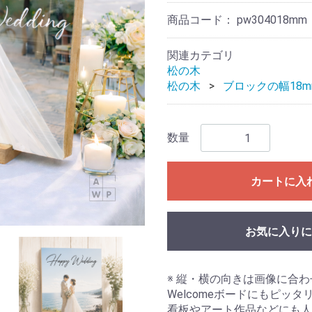
商品コード：
pw304018mm
関連カテゴリ
松の木
松の木
ブロックの幅18m
数量
カートに入
お気に入りに
※ 縦・横の向きは画像に合
Welcomeボードにもピッタ
看板やアート作品などにも人