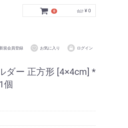
¥ 0
0
合計
新規会員登録
お気に入り
ログイン
ー 正方形 [4×4cm] *
1個