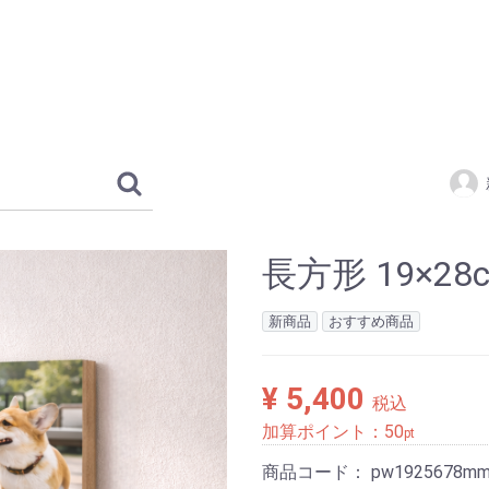
長方形 19×28
新商品
おすすめ商品
¥ 5,400
税込
加算ポイント：
50
pt
商品コード：
pw1925678m