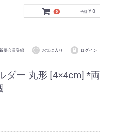
¥ 0
0
合計
新規会員登録
お気に入り
ログイン
ー 丸形 [4×4cm] *両
個